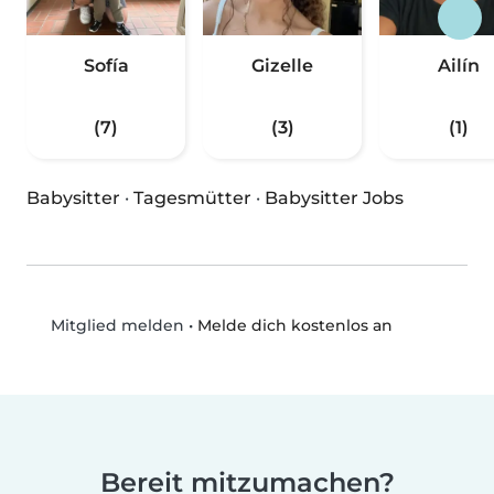
Sofía
Gizelle
Ailín
(7)
(3)
(1)
Babysitter
·
Tagesmütter
·
Babysitter Jobs
•
Melde dich kostenlos an
Mitglied melden
Bereit mitzumachen?