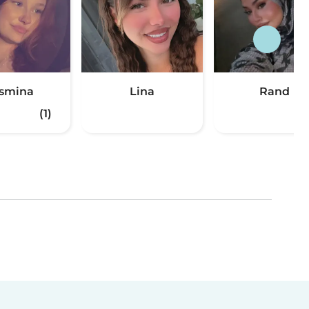
smina
Lina
Rand
(1)