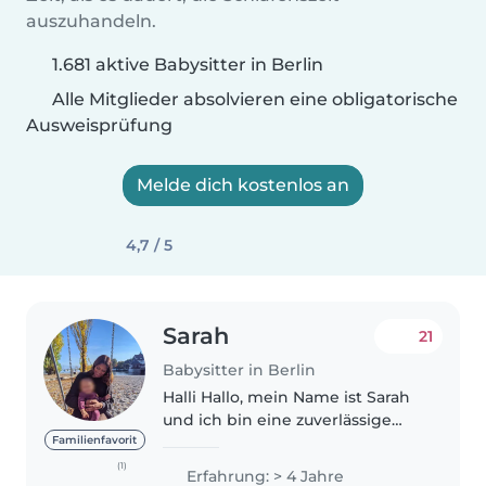
auszuhandeln.
1.681 aktive Babysitter in Berlin
Alle Mitglieder absolvieren eine obligatorische
Ausweisprüfung
Melde dich kostenlos an
4,7 / 5
Sarah
21
Babysitter in Berlin
Halli Hallo, mein Name ist Sarah
und ich bin eine zuverlässige
und einfühlsame Babysitterin,
Familienfavorit
die mit ganzem Herzen dafür
(1)
Erfahrung: > 4 Jahre