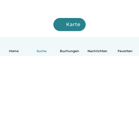
Karte
Home
Suche
Buchungen
Nachrichten
Favoriten
Deutsch
So funktionierts
Hilfe
Bedingungen & Datenschutz
Preise
Impressum
Babysits für Berufstätige
Community Leitfaden