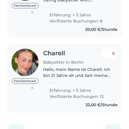
caring babysitter with
experience looking after
Familienfavorit
children aged 2 to 8. I enjoy
(1)
Erfahrung: > 3 Jahre
creating a safe, calm and fun
Verifizierte Buchungen: 8
environment, supporting daily
20,00 €/Stunde
routines,..
Charell
6
Babysitter in Berlin
Hallo, mein Name ist Charell, ich
bin 21 Jahre alt und Seit meinem
18. Lebensjahr arbeite ich
Familienfavorit
regelmäßig als Babysitterin mit
(1)
Erfahrung: > 5 Jahre
Kindern im Alter von 4 Monaten
Verifizierte Buchungen: 12
bis 7 Jahren und konnte..
22,00 €/Stunde