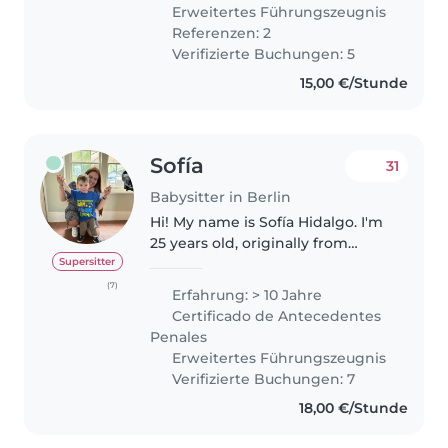
sorgt, dass Kinder nicht nur
Erweitertes Führungszeugnis
sicher sind, sondern auch eine..
Referenzen: 2
Verifizierte Buchungen: 5
15,00 €/Stunde
Sofía
31
Babysitter in Berlin
Hi! My name is Sofía Hidalgo. I'm
25 years old, originally from
Chile, and currently living in
Supersitter
Berlin. Taking care of children
(7)
Erfahrung: > 10 Jahre
has always been something I
Certificado de Antecedentes
truly enjoy. I've been working..
Penales
Erweitertes Führungszeugnis
Verifizierte Buchungen: 7
18,00 €/Stunde