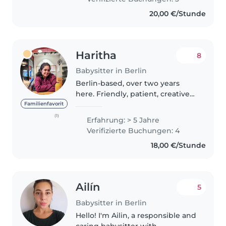
years. I have also worked..
20,00 €/Stunde
Haritha
8
Babysitter in Berlin
Berlin-based, over two years
here. Friendly, patient, creative
babysitter with extensive
Familienfavorit
experience (0-13 years). Love arts
(1)
Erfahrung: > 5 Jahre
& crafts, homework help, and
Verifizierte Buchungen: 4
outdoor play. Reliable and..
18,00 €/Stunde
Ailín
5
Babysitter in Berlin
Hello! I'm Ailin, a responsible and