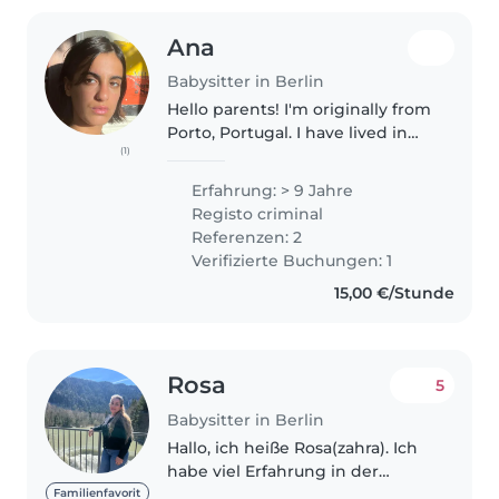
Ana
Babysitter in Berlin
Hello parents! I'm originally from
Porto, Portugal. I have lived in
(1)
various countries and currently
I'm based in Berlin. I have several
Erfahrung: > 9 Jahre
years of experience caring for
Registo criminal
children in..
Referenzen: 2
Verifizierte Buchungen: 1
15,00 €/Stunde
Rosa
5
Babysitter in Berlin
Hallo, ich heiße Rosa(zahra). Ich
habe viel Erfahrung in der
Betreuung von Kindern, unter
Familienfavorit