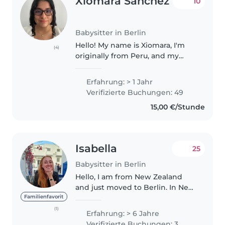
Xiomara Sanchez
10
Babysitter in Berlin
Hello! My name is Xiomara, I'm
(4)
originally from Peru, and my
native language is Spanish. I also
speak English fluently and I'm
Erfahrung: > 1 Jahr
currently living in Berlin, where I
Verifizierte Buchungen: 49
study German intensively..
15,00 €/Stunde
Isabella
25
Babysitter in Berlin
Hello, I am from New Zealand
and just moved to Berlin. In New
Zealand I was a registered social
Familienfavorit
worker and have worked with
(1)
Erfahrung: > 6 Jahre
children and families for many
Verifizierte Buchungen: 3