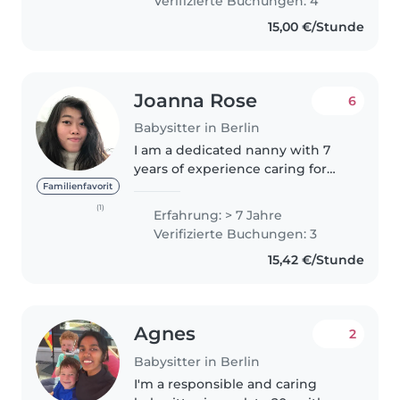
Verifizierte Buchungen: 4
children as both a babysitter
15,00 €/Stunde
and..
Joanna Rose
6
Babysitter in Berlin
I am a dedicated nanny with 7
years of experience caring for
children of all ages, from babies
Familienfavorit
to teenagers. I am responsible,
(1)
Erfahrung: > 7 Jahre
enthusiastic, and extremely
Verifizierte Buchungen: 3
patient. In addition to English,..
15,42 €/Stunde
Agnes
2
Babysitter in Berlin
I'm a responsible and caring