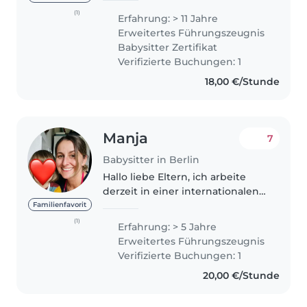
anderem bei MIQ-
(1)
Erfahrung: > 11 Jahre
Bildungsmanagement (2019–
Erweitertes Führungszeugnis
2021), als Erzieherin-Helferin im
Babysitter Zertifikat
Kindergarten Fuggerstraße..
Verifizierte Buchungen: 1
18,00 €/Stunde
Manja
7
Babysitter in Berlin
Hallo liebe Eltern, ich arbeite
derzeit in einer internationalen
Kinderrechtsorganisation und
Familienfavorit
arbeite nebenbei im der
(1)
Erfahrung: > 5 Jahre
Kinderbetreuung. Ich bin
Erweitertes Führungszeugnis
zusätzlich Tante von 2 Neffen (3
Verifizierte Buchungen: 1
und..
20,00 €/Stunde