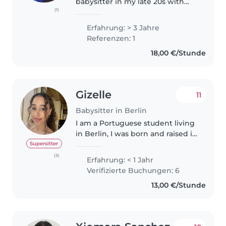
babysitter in my late 20s with
(1)
three years of experience
looking after children of all ages.
Erfahrung: > 3 Jahre
I'm currently pursuing a master's
Referenzen: 1
degree at FU Berlin and..
18,00 €/Stunde
Gizelle
11
Babysitter in Berlin
I am a Portuguese student living
in Berlin, I was born and raised in
Southern Africa but moved to
Supersitter
the United States for my tertiary
(3)
Erfahrung: < 1 Jahr
education in Data Science. I have
Verifizierte Buchungen: 6
experience with..
13,00 €/Stunde