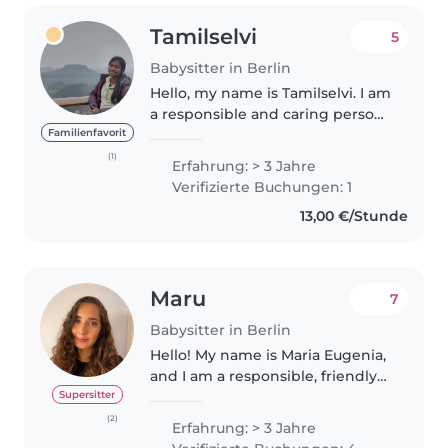
Tamilselvi
5
Babysitter in Berlin
Hello, my name is Tamilselvi. I am
a responsible and caring person
with experience taking care of
Familienfavorit
children, currently doing
(1)
Erfahrung: > 3 Jahre
masters in computer science ,I
Verifizierte Buchungen: 1
can feel the real rollercoaster..
13,00 €/Stunde
Maru
7
Babysitter in Berlin
Hello! My name is Maria Eugenia,
and I am a responsible, friendly
and caring babysitter living in
Supersitter
Neukölln, Berlin. I have
(2)
Erfahrung: > 3 Jahre
experience working with