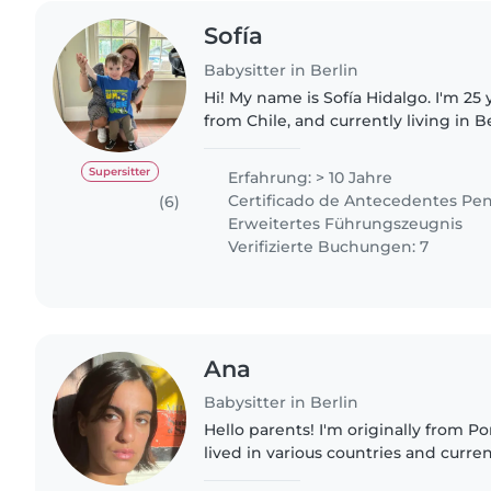
Sofía
Babysitter in Berlin
Hi! My name is Sofía Hidalgo. I'm 25 y
from Chile, and currently living in B
children has always been something I
been working..
Supersitter
Erfahrung: > 10 Jahre
Certificado de Antecedentes Pen
(6)
Erweitertes Führungszeugnis
Verifizierte Buchungen: 7
Ana
Babysitter in Berlin
Hello parents! I'm originally from Porto, Portugal. I have
lived in various countries and curren
Berlin. I have several years of exper