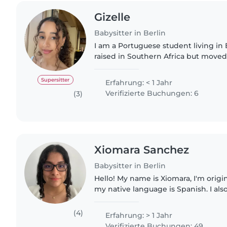
Gizelle
Babysitter in Berlin
I am a Portuguese student living in 
raised in Southern Africa but moved
for my tertiary education in Data Sc
experience with..
Supersitter
Erfahrung: < 1 Jahr
Verifizierte Buchungen: 6
(3)
Xiomara Sanchez
Babysitter in Berlin
Hello! My name is Xiomara, I'm origi
my native language is Spanish. I als
fluently and I'm currently living in B
German intensively..
(4)
Erfahrung: > 1 Jahr
Verifizierte Buchungen: 49