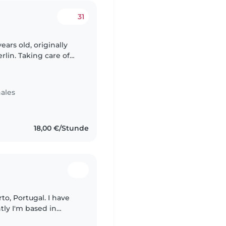
31
ears old, originally
erlin. Taking care of
 truly enjoy. I've
ales
18,00 €/Stunde
tly I'm based in
ience caring for