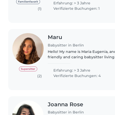
the real rollercoaster..
Familienfavorit
Erfahrung: > 3 Jahre
Verifizierte Buchungen: 1
(1)
Maru
Babysitter in Berlin
Hello! My name is Maria Eugenia, and
friendly and caring babysitter living 
have experience working with child
babysitter and..
Supersitter
Erfahrung: > 3 Jahre
Verifizierte Buchungen: 4
(2)
Joanna Rose
Babysitter in Berlin