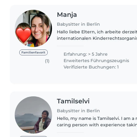
Manja
Babysitter in Berlin
Hallo liebe Eltern, ich arbeite derzei
internationalen Kinderrechtsorgani
nebenbei im der Kinderbetreuung. I
Tante von 2 Neffen (3 und..
Familienfavorit
Erfahrung: > 5 Jahre
Erweitertes Führungszeugnis
(1)
Verifizierte Buchungen: 1
Tamilselvi
Babysitter in Berlin
Hello, my name is Tamilselvi. I am a
caring person with experience takin
currently doing masters in computer