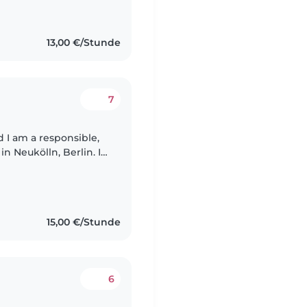
13,00 €/Stunde
7
 I am a responsible,
in Neukölln, Berlin. I
ren as both a
15,00 €/Stunde
6