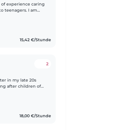
 of experience caring
 to teenagers. I am
mely patient. In
15,42 €/Stunde
2
ter in my late 20s
ng after children of
aster's degree at FU
18,00 €/Stunde