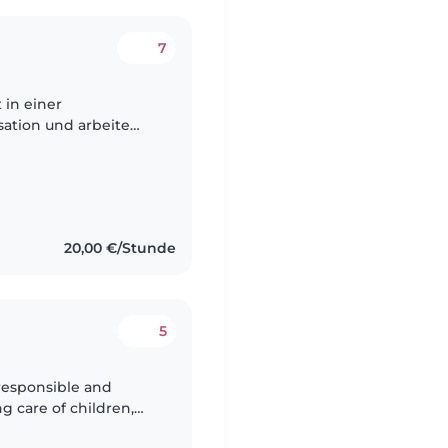
7
t in einer
sation und arbeite
ch bin zusätzlich
20,00 €/Stunde
5
 responsible and
g care of children,
 science ,I can feel