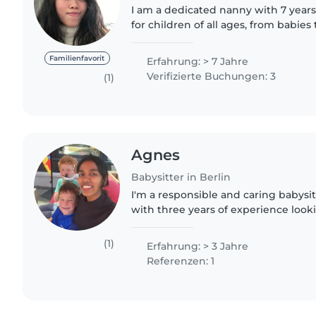
I am a dedicated nanny with 7 years
for children of all ages, from babies
responsible, enthusiastic, and extre
addition to English,..
Familienfavorit
Erfahrung: > 7 Jahre
Verifizierte Buchungen: 3
(1)
Agnes
Babysitter in Berlin
I'm a responsible and caring babysit
with three years of experience looki
all ages. I'm currently pursuing a m
Berlin and..
(1)
Erfahrung: > 3 Jahre
Referenzen: 1