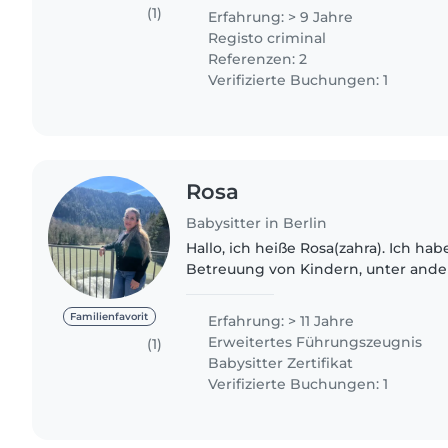
children in..
(1)
Erfahrung: > 9 Jahre
Registo criminal
Referenzen: 2
Verifizierte Buchungen: 1
Rosa
Babysitter in Berlin
Hallo, ich heiße Rosa(zahra). Ich hab
Betreuung von Kindern, unter ande
Bildungsmanagement (2019–2021), al
im Kindergarten Fuggerstraße..
Familienfavorit
Erfahrung: > 11 Jahre
Erweitertes Führungszeugnis
(1)
Babysitter Zertifikat
Verifizierte Buchungen: 1