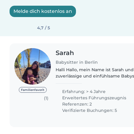
Melde dich kostenlos an
4,7 / 5
Sarah
Babysitter in Berlin
Halli Hallo, mein Name ist Sarah und
zuverlässige und einfühlsame Babysi
ganzem Herzen dafür sorgt, dass Kin
sind, sondern auch eine..
Familienfavorit
Erfahrung: > 4 Jahre
Erweitertes Führungszeugnis
(1)
Referenzen: 2
Verifizierte Buchungen: 5