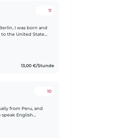
11
Berlin, I was born and
 to the United States
ience. I have
13,00 €/Stunde
10
nally from Peru, and
o speak English
erlin, where I study