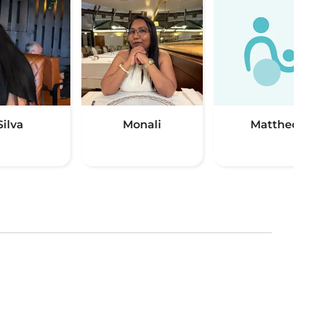
Silva
Monali
Mattheo