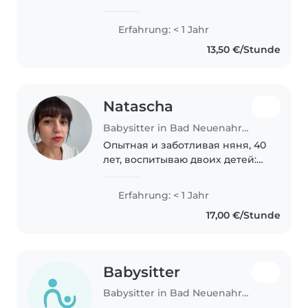
Abitur. Ich bin ein ruhiger,
geduldiger,
Erfahrung: < 1 Jahr
verantwortungsbewusster und
13,50 €/Stunde
zuverlässiger Mensch. Mir ist
wichtig, dass sich Kinder..
Natascha
Babysitter in Bad Neuenahr-Ahrweiler
Опытная и заботливая няня, 40
лет, воспитываю двоих детей:
старшей 15 лет, младшей 4 года.
Младшая физически здорова,
Erfahrung: < 1 Jahr
но есть врожденные проблемы
17,00 €/Stunde
с речью — мы вместе учим
язык жестов,..
Babysitter
Babysitter in Bad Neuenahr-Ahrweiler