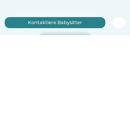
Kontaktiere Babysitter
Jetzt anmelden
Deutsch
So funktionierts
Hilfe
Bedingungen & Datenschutz
Preise
Impressum
Babysits für Berufstätige
Community Leitfaden