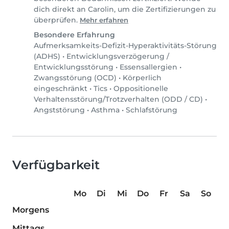
dich direkt an Carolin, um die Zertifizierungen zu
überprüfen.
Mehr erfahren
Besondere Erfahrung
Aufmerksamkeits-Defizit-Hyperaktivitäts-Störung
(ADHS)
•
Entwicklungsverzögerung /
Entwicklungsstörung
•
Essensallergien
•
Zwangsstörung (OCD)
•
Körperlich
eingeschränkt
•
Tics
•
Oppositionelle
Verhaltensstörung/Trotzverhalten (ODD / CD)
•
Angststörung
•
Asthma
•
Schlafstörung
Verfügbarkeit
Mo
Di
Mi
Do
Fr
Sa
So
Morgens
Mittags