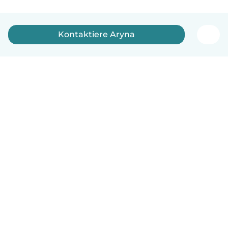
Kontaktiere Aryna
Deutsch
So funktionierts
Hilfe
Bedingungen & Datenschutz
Preise
Impressum
Babysits für Berufstätige
Community Leitfaden