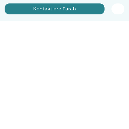
Kontaktiere Farah
Deutsch
So funktionierts
Hilfe
Bedingungen & Datenschutz
Preise
Impressum
Babysits für Berufstätige
Community Leitfaden