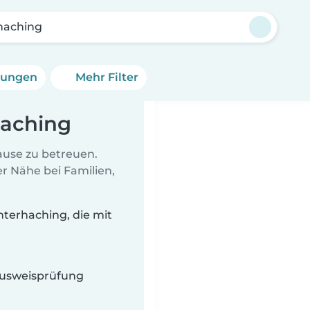
haching
erungen
Mehr Filter
haching
Hause zu betreuen.
r Nähe bei Familien,
terhaching, die mit
 Ausweisprüfung