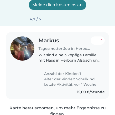
Melde dich kostenlos an
4,7 / 5
Markus
1
Tagesmutter Job in Herborn
Wir sind eine 3 köpfige Familie
mit Haus in Herborn Alsbach und
suchen für unsere tolle junge
Tochter 6 Jahre eine Spiel und
Anzahl der Kinder: 1
Bastelpartnerin für manche
Alter der Kinder:
Schulkind
Dienstage und Donnerstage
Letzte Aktivität: vor 1 Woche
und..
15,00 €/Stunde
Karte herauszoomen, um mehr Ergebnisse zu
finden.