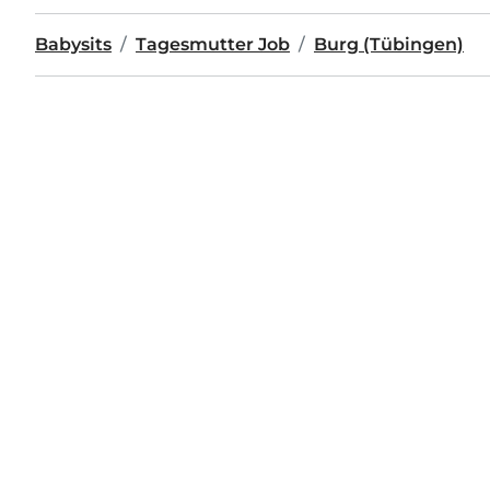
Babysits
Tagesmutter Job
Burg (Tübingen)