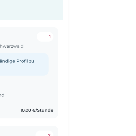
1
chwarzwald
tändige Profil zu
nd
10,00 €/Stunde
7