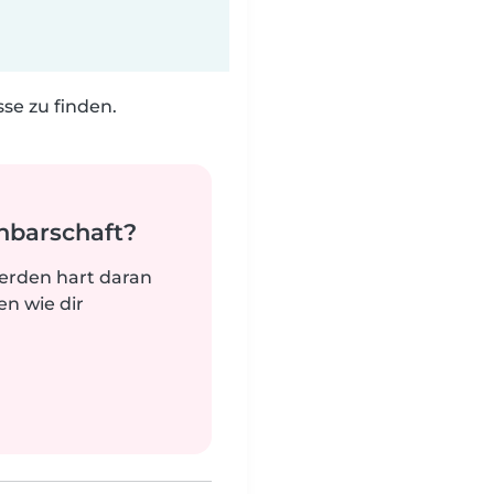
e zu finden.
hbarschaft?
werden hart daran
n wie dir