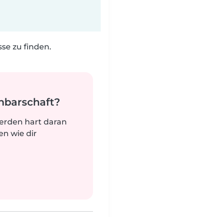
e zu finden.
hbarschaft?
werden hart daran
n wie dir