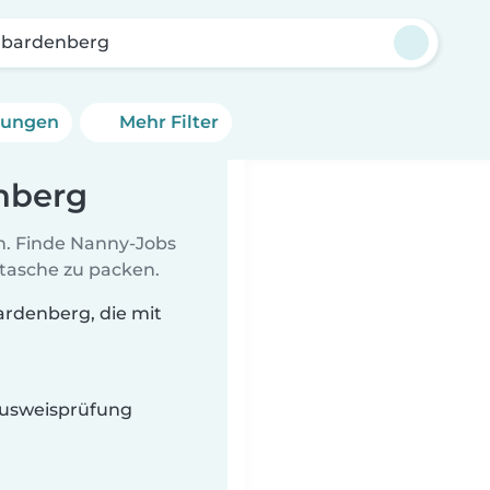
rbardenberg
erungen
Mehr Filter
nberg
en. Finde Nanny-Jobs
ltasche zu packen.
rdenberg, die mit
 Ausweisprüfung