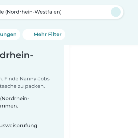
de (Nordrhein-Westfalen)
erungen
Mehr Filter
rdrhein-
en. Finde Nanny-Jobs
ltasche zu packen.
 (Nordrhein-
timmen.
 Ausweisprüfung