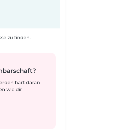
e zu finden.
hbarschaft?
werden hart daran
n wie dir