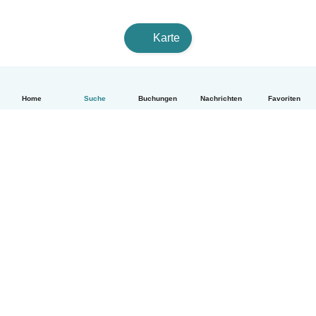
Karte
Home
Suche
Buchungen
Nachrichten
Favoriten
Deutsch
So funktionierts
Hilfe
Bedingungen & Datenschutz
Preise
Impressum
Babysits für Berufstätige
Community Leitfaden