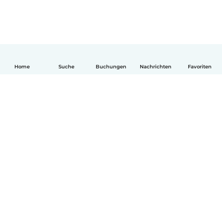
Home
Suche
Buchungen
Nachrichten
Favoriten
Deutsch
So funktionierts
Hilfe
Bedingungen & Datenschutz
Preise
Impressum