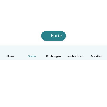
Karte
Home
Suche
Buchungen
Nachrichten
Favoriten
Deutsch
So funktionierts
Hilfe
Bedingungen & Datenschutz
Preise
Impressum