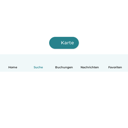
Karte
Home
Suche
Buchungen
Nachrichten
Favoriten
Deutsch
So funktionierts
Hilfe
Bedingungen & Datenschutz
Preise
Impressum