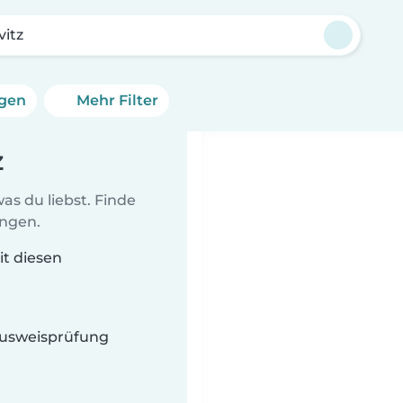
itz
ngen
Mehr Filter
z
as du liebst. Finde
ungen.
it diesen
 Ausweisprüfung