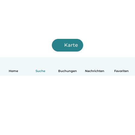
Karte
Home
Suche
Buchungen
Nachrichten
Favoriten
Deutsch
So funktionierts
Hilfe
Bedingungen & Datenschutz
Preise
Impressum