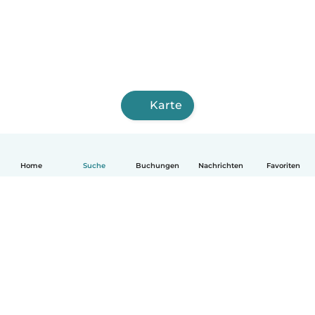
Karte
Home
Suche
Buchungen
Nachrichten
Favoriten
Deutsch
So funktionierts
Hilfe
Bedingungen & Datenschutz
Preise
Impressum