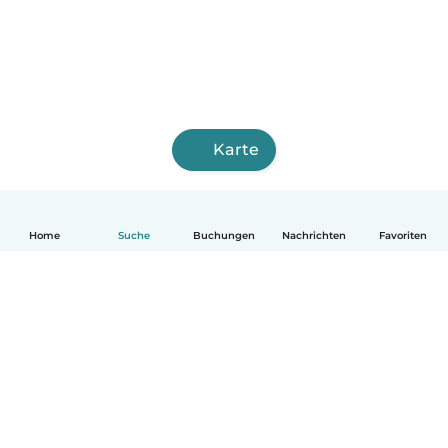
Karte
Home
Suche
Buchungen
Nachrichten
Favoriten
Deutsch
So funktionierts
Hilfe
Bedingungen & Datenschutz
Preise
Impressum