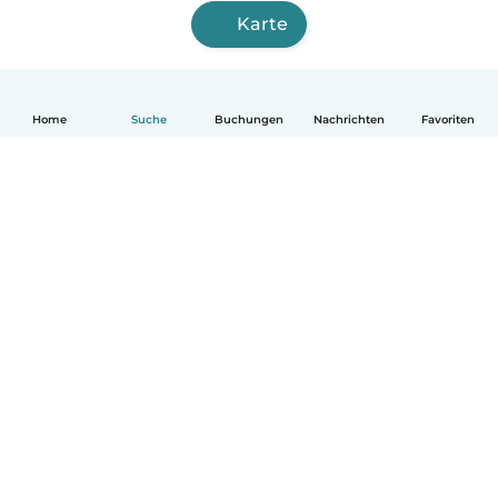
Karte
Home
Suche
Buchungen
Nachrichten
Favoriten
Deutsch
So funktionierts
Hilfe
Bedingungen & Datenschutz
Preise
Impressum
Babysits für Berufstätige
Community Leitfaden