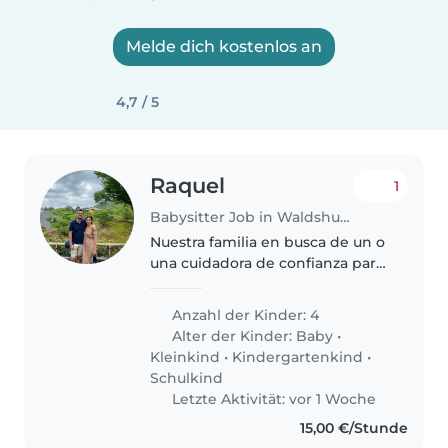
Melde dich kostenlos an
4,7 / 5
Raquel
1
Babysitter Job in Waldshut-Tiengen
Nuestra familia en busca de un o
una cuidadora de confianza para
nuestros 6 hijos, desde bebés
hasta niños en edad escolar. Son
Anzahl der Kinder: 4
niños energéticos, curiosos y
Alter der Kinder:
Baby
•
amistosos. Preferimos..
Kleinkind
•
Kindergartenkind
•
Schulkind
Letzte Aktivität: vor 1 Woche
15,00 €/Stunde