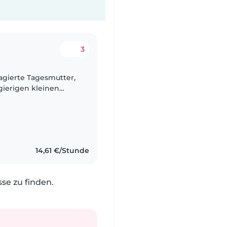
3
agierte Tagesmutter,
gierigen kleinen
ig und spielbegeistert
14,61 €/Stunde
e zu finden.