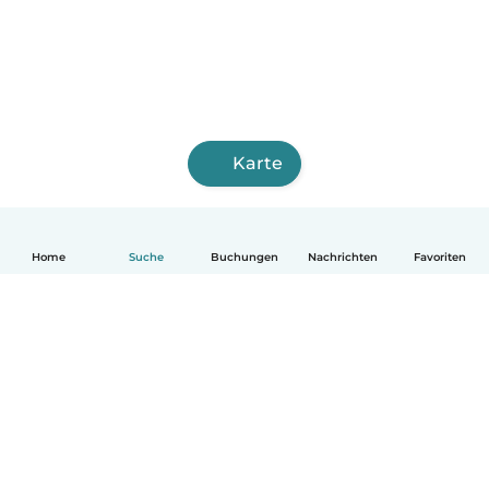
Karte
Home
Suche
Buchungen
Nachrichten
Favoriten
Deutsch
So funktionierts
Hilfe
Bedingungen & Datenschutz
Preise
Impressum