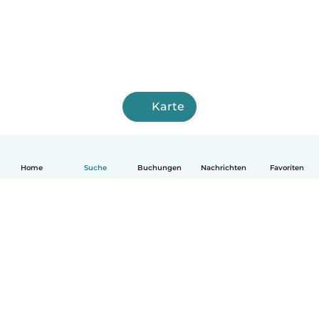
Karte
Home
Suche
Buchungen
Nachrichten
Favoriten
Deutsch
So funktionierts
Hilfe
Bedingungen & Datenschutz
Preise
Impressum