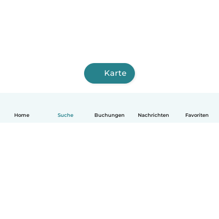
Karte
Home
Suche
Buchungen
Nachrichten
Favoriten
Deutsch
So funktionierts
Hilfe
Bedingungen & Datenschutz
Preise
Impressum