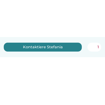
Kontaktiere Stefania
1
Deutsch
So funktionierts
Hilfe