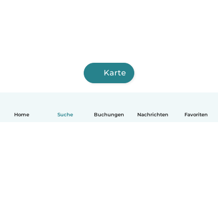
Karte
Home
Suche
Buchungen
Nachrichten
Favoriten
Deutsch
So funktionierts
Hilfe
Bedingungen & Datenschutz
Preise
Impressum