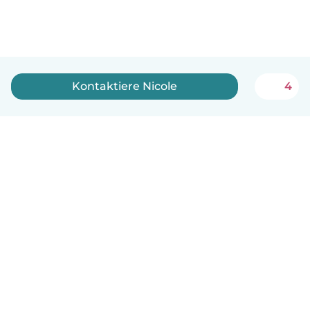
Kontaktiere Nicole
4
Deutsch
So funktionierts
Hilfe
Bedingungen & Datenschutz
Preise
Impressum