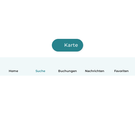
Karte
Home
Suche
Buchungen
Nachrichten
Favoriten
Deutsch
So funktionierts
Hilfe
Bedingungen & Datenschutz
Preise
Impressum