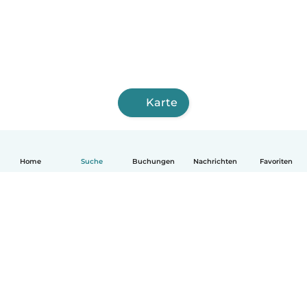
Karte
Home
Suche
Buchungen
Nachrichten
Favoriten
Deutsch
So funktionierts
Hilfe
Bedingungen & Datenschutz
Preise
Impressum