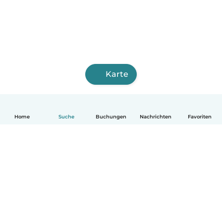
Karte
Home
Suche
Buchungen
Nachrichten
Favoriten
Deutsch
So funktionierts
Hilfe
Bedingungen & Datenschutz
Preise
Impressum