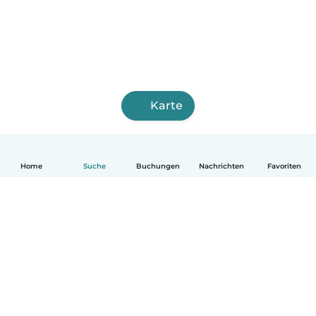
Karte
Home
Suche
Buchungen
Nachrichten
Favoriten
Deutsch
So funktionierts
Hilfe
Bedingungen & Datenschutz
Preise
Impressum