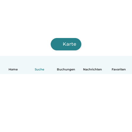
Karte
Home
Suche
Buchungen
Nachrichten
Favoriten
Deutsch
So funktionierts
Hilfe
Bedingungen & Datenschutz
Preise
Impressum