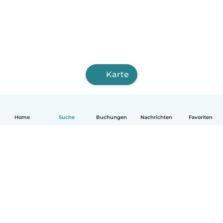
Karte
Home
Suche
Buchungen
Nachrichten
Favoriten
Deutsch
So funktionierts
Hilfe
Bedingungen & Datenschutz
Preise
Impressum