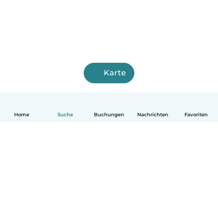
Karte
Home
Suche
Buchungen
Nachrichten
Favoriten
Deutsch
So funktionierts
Hilfe
Bedingungen & Datenschutz
Preise
Impressum