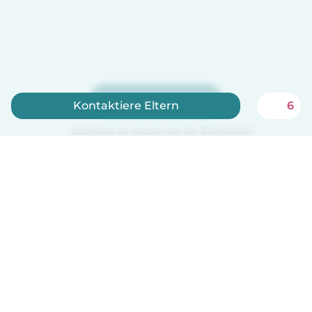
Jetzt anmelden
Kontaktiere Eltern
6
Babysits ist kostenlos für Babysitter!
Deutsch
So funktionierts
Hilfe
Bedingungen & Datenschutz
Preise
Impressum