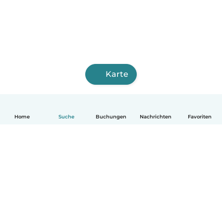
Karte
Home
Suche
Buchungen
Nachrichten
Favoriten
Deutsch
So funktionierts
Hilfe
Bedingungen & Datenschutz
Preise
Impressum