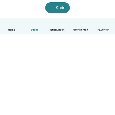
Karte
Home
Suche
Buchungen
Nachrichten
Favoriten
Deutsch
So funktionierts
Hilfe
Bedingungen & Datenschutz
Preise
Impressum
Babysits für Berufstätige
Community Leitfaden