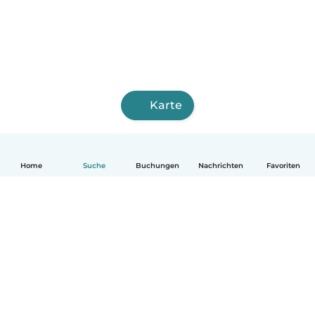
Karte
Home
Suche
Buchungen
Nachrichten
Favoriten
Deutsch
So funktionierts
Hilfe
Bedingungen & Datenschutz
Preise
Impressum