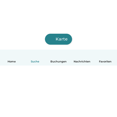
Karte
Home
Suche
Buchungen
Nachrichten
Favoriten
Deutsch
So funktionierts
Hilfe
Bedingungen & Datenschutz
Preise
Impressum