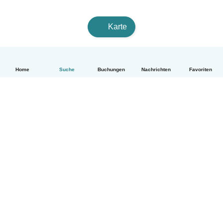
Karte
Home
Suche
Buchungen
Nachrichten
Favoriten
Deutsch
So funktionierts
Hilfe
Bedingungen & Datenschutz
Preise
Impressum
Babysits für Berufstätige
Community Leitfaden