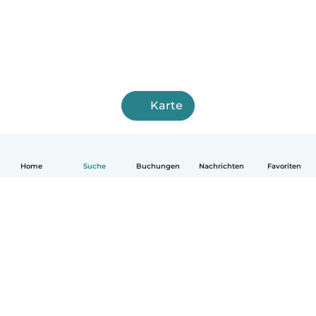
Karte
Home
Suche
Buchungen
Nachrichten
Favoriten
Deutsch
So funktionierts
Hilfe
Bedingungen & Datenschutz
Preise
Impressum