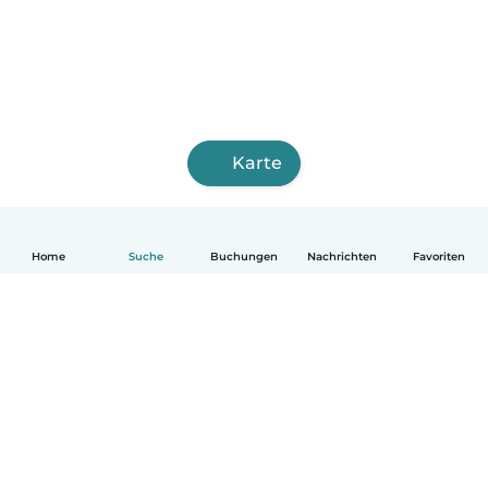
Karte
Home
Suche
Buchungen
Nachrichten
Favoriten
Deutsch
So funktionierts
Hilfe
Bedingungen & Datenschutz
Preise
Impressum