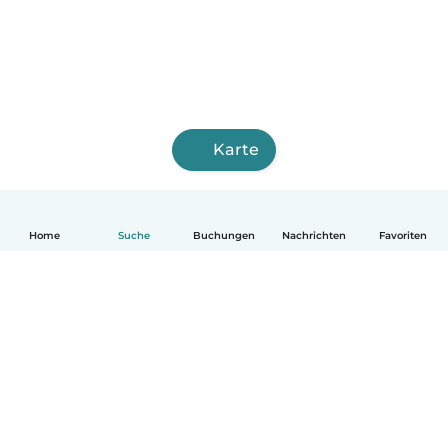
Karte
Home
Suche
Buchungen
Nachrichten
Favoriten
Deutsch
So funktionierts
Hilfe
Bedingungen & Datenschutz
Preise
Impressum