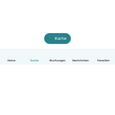
Karte
Home
Suche
Buchungen
Nachrichten
Favoriten
Deutsch
So funktionierts
Hilfe
Bedingungen & Datenschutz
Preise
Impressum